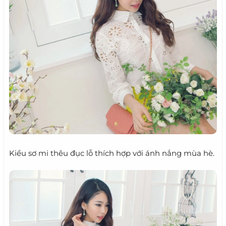
Kiểu sơ mi thêu đục lỗ thích hợp với ánh nắng mùa hè.