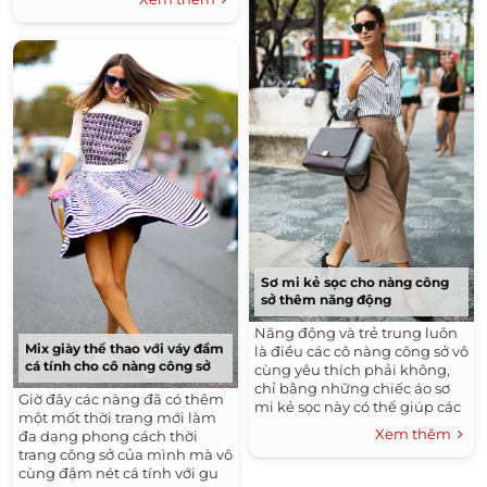
chọn áo quá mỏng, để lộ quá
rõ nội y bên trong sẽ rất phản
cảm. Cần tiết chế các khoảng
hở mình trở nên thanh lịch và
tinh tế hơn nhé.
Sơ mi kẻ sọc cho nàng công
sở thêm năng động
Năng động và trẻ trung luôn
Mix giày thể thao với váy đầm
là điều các cô nàng công sở vô
cá tính cho cô nàng công sở
cùng yêu thích phải không,
chỉ bằng những chiếc áo sơ
Giờ đây các nàng đã có thêm
mi kẻ sọc này có thể giúp các
một mốt thời trang mới làm
quý cô có thêm nhiều sự lựa
Xem thêm
đa dạng phong cách thời
chọn cho sự kết hợp với gu
trang công sở của mình mà vô
thời trang của mình vô cùng
cùng đậm nét cá tính với gu
năng động, trẻ trung và