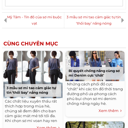
Mỹ Tâm - Tín đồ của sơ mi buộc
3 mẫu sơ mi tao cảm giảc tự tin
vạt
‘thổi bay’ nắng nóng
CÙNG CHUYÊN MỤC
Bí quyết chống nắng cùng sơ
mi Denim cực ‘chất’
Những cách phối đồ cực
3 mẫu sơ mi tao cảm giảc tự
"chất" khi các tín đồ thời trang
tin ‘thổi bay’ nắng nóng
đường phố ưa phong cách
phủ bụi chọn sơ mi denim
Các chất liệu xuyên thấu rất
chống nắng ngày hè.
thích hợp trong mùa hè,
Xem thêm
chúng sẽ đem đến cho bạn
cảm giác mát mẻ tới tối đa.
Khi chọn sơ mi voan hay ren
bạn nên lưu ý không nên
Xem thêm