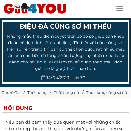
Toggl
navig
ĐIỆU ĐÀ CÙNG SƠ MI THÊU
Những mẫu thêu điểm xuyết trên cổ áo sẽ giúp bạn khoe
được vẻ đẹp tinh tế, thanh lịch, đặc biệt với dân công sở.
Trên áo nền trắng thì bạn có thể chọn được rất nhiều màu
sắc của chỉ thêu để tăng vẻ ấn tượng, tuy nhiên, nếu là áo
dành cho những buổi đi làm thì sử dụng tông màu đơn
giản sẽ là gợi ý hoàn hảo hơn.
14/04/2013
30
Guu4YOU
Thời trang
Thời trang nữ
Thời trang công sở nữ
NỘI DUNG
Nếu bạn đã cảm thấy quá quen mắt với những chiếc
sơ mi trắng thì việc thay đổi với những mẫu áo thêu sẽ