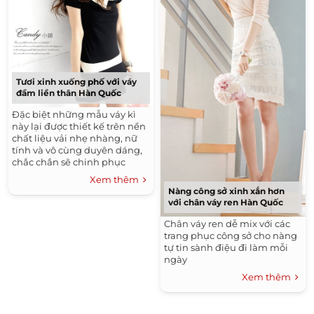
Tươi xinh xuống phố với váy
đầm liền thân Hàn Quốc
Đặc biệt những mẫu váy kì
này lại được thiết kế trên nền
chất liệu vải nhẹ nhàng, nữ
tính và vô cùng duyên dáng,
chắc chắn sẽ chinh phục
được bất cứ cô bạn nào dù là
Xem thêm
kén chọn nhất.
Nàng công sở xinh xắn hơn
với chân váy ren Hàn Quốc
Chân váy ren dễ mix với các
trang phục công sở cho nàng
tự tin sành điệu đi làm mỗi
ngày
Xem thêm