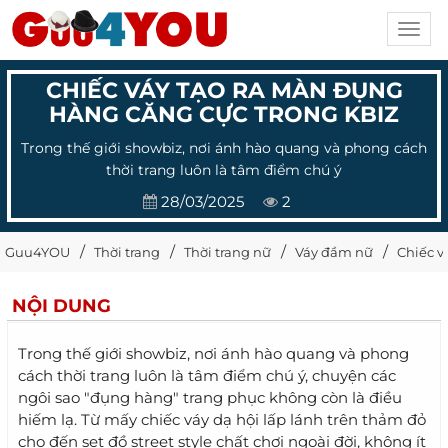
Toggl
navig
CHIẾC VÁY TẠO RA MÀN ĐỤNG
HÀNG CĂNG CỰC TRONG KBIZ
Trong thế giới showbiz, nơi ánh hào quang và phong cách
thời trang luôn là tâm điểm chú ý
28/03/2025
2
Guu4YOU
Thời trang
Thời trang nữ
Váy đầm nữ
Chiếc v
NỘI DUNG
Trong thế giới showbiz, nơi ánh hào quang và phong
cách thời trang luôn là tâm điểm chú ý, chuyện các
ngôi sao "đụng hàng" trang phục không còn là điều
hiếm lạ. Từ mấy chiếc váy dạ hội lấp lánh trên thảm đỏ
cho đến set đồ street style chất chơi ngoài đời, không ít