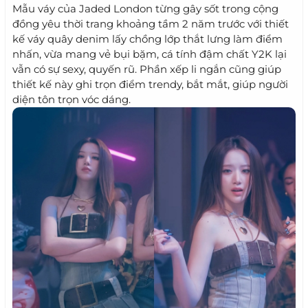
Mẫu váy của Jaded London từng gây sốt trong cộng
đồng yêu thời trang khoảng tầm 2 năm trước với thiết
kế váy quây denim lấy chồng lớp thắt lưng làm điểm
nhấn, vừa mang vẻ bụi bặm, cá tính đậm chất Y2K lại
vẫn có sự sexy, quyến rũ. Phần xếp li ngắn cũng giúp
thiết kế này ghi trọn điểm trendy, bắt mắt, giúp người
diện tôn trọn vóc dáng.