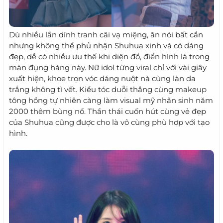
Dù nhiều lần dính tranh cãi vạ miệng, ăn nói bất cần
nhưng không thể phủ nhận Shuhua xinh và có dáng
đẹp, dễ có nhiều ưu thế khi diện đồ, điển hình là trong
màn đụng hàng này. Nữ idol từng viral chỉ với vài giây
xuất hiện, khoe trọn vóc dáng nuột nà cùng làn da
trắng không tì vết. Kiểu tóc duỗi thẳng cùng makeup
tông hồng tự nhiên càng làm visual mỹ nhân sinh năm
2000 thêm bùng nổ. Thần thái cuốn hút cùng vẻ đẹp
của Shuhua cũng được cho là vô cùng phù hợp với tạo
hình.