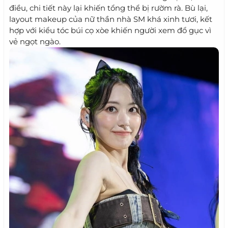
điều, chi tiết này lại khiến tổng thể bị rườm rà. Bù lại,
layout makeup của nữ thần nhà SM khá xinh tươi, kết
hợp với kiểu tóc búi cọ xòe khiến người xem đổ gục vì
vẻ ngọt ngào.