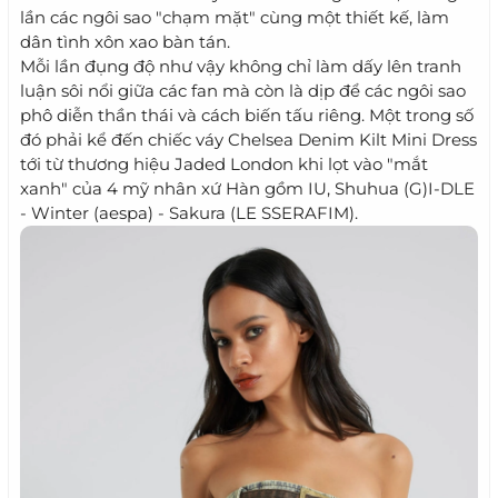
lần các ngôi sao "chạm mặt" cùng một thiết kế, làm
dân tình xôn xao bàn tán.
Mỗi lần đụng độ như vậy không chỉ làm dấy lên tranh
luận sôi nổi giữa các fan mà còn là dịp để các ngôi sao
phô diễn thần thái và cách biến tấu riêng. Một trong số
đó phải kể đến chiếc váy Chelsea Denim Kilt Mini Dress
tới từ thương hiệu Jaded London khi lọt vào "mắt
xanh" của 4 mỹ nhân xứ Hàn gồm IU, Shuhua (G)I-DLE
- Winter (aespa) - Sakura (LE SSERAFIM).