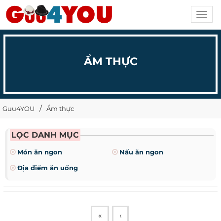
Toggl
navig
ẨM THỰC
Guu4YOU
Ẩm thực
LỌC DANH MỤC
Món ăn ngon
Nấu ăn ngon
Địa điểm ăn uống
«
‹