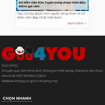
Nữ diễn viên Kim Tuyến trong shoot hình diện
bikini gợi cảm
Sao nữ này được mọi người công nhận là nữ
diễn viên đẹp nhất Việt Nam.
Xem thêm
GUU 4YOU
Chuyên sưu tầm hình ảnh, thông tin thời trang, thông tin ẩm thực,
nhà ở với MỘT PHONG CÁCH
Website không có giá trị thương mại.
CHỌN NHANH