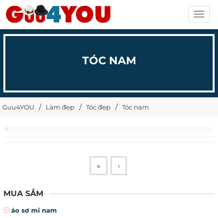
Toggl
navig
TÓC NAM
Guu4YOU
Làm đẹp
Tóc đẹp
Tóc nam
«
‹
MUA SẮM
áo sơ mi nam