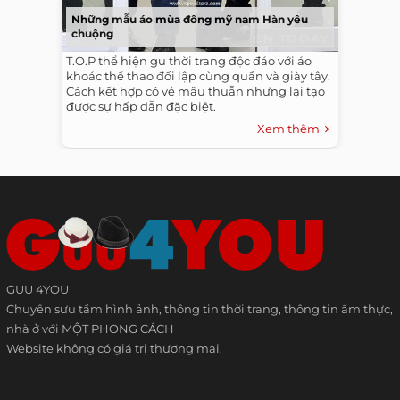
Những mẫu áo mùa đông mỹ nam Hàn yêu
chuộng
T.O.P thể hiện gu thời trang độc đáo với áo
khoác thể thao đối lập cùng quần và giày tây.
Cách kết hợp có vẻ mâu thuẫn nhưng lại tạo
được sự hấp dẫn đặc biệt.
Xem thêm
GUU 4YOU
Chuyên sưu tầm hình ảnh, thông tin thời trang, thông tin ẩm thực,
nhà ở với MỘT PHONG CÁCH
Website không có giá trị thương mại.