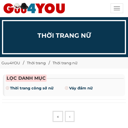
Toggl
navig
THỜI TRANG NỮ
Guu4YOU
Thời trang
Thời trang nữ
LỌC DANH MỤC
Thời trang công sở nữ
Váy đầm nữ
«
‹