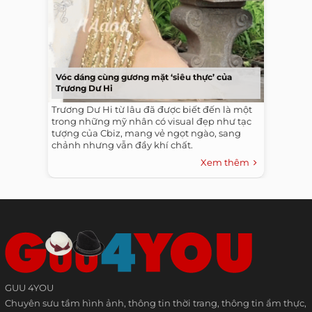
Vóc dáng cùng gương mặt ‘siêu thực’ của
Trương Dư Hi
Trương Dư Hi từ lâu đã được biết đến là một
trong những mỹ nhân có visual đẹp như tạc
tượng của Cbiz, mang vẻ ngọt ngào, sang
chảnh nhưng vẫn đầy khí chất.
Xem thêm
GUU 4YOU
Chuyên sưu tầm hình ảnh, thông tin thời trang, thông tin ẩm thực,