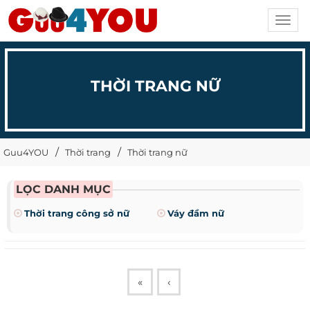
Toggl
navig
THỜI TRANG NỮ
Guu4YOU
Thời trang
Thời trang nữ
LỌC DANH MỤC
Thời trang công sở nữ
Váy đầm nữ
«
‹