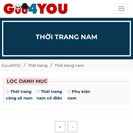
Toggl
navig
THỜI TRANG NAM
Guu4YOU
Thời trang
Thời trang nam
LỌC DANH MỤC
Thời trang
Thời trang
Phụ kiện
công sở nam
nam cổ điển
nam
«
‹