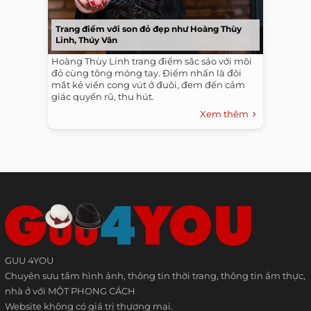
Trang điểm với son đỏ đẹp như Hoàng Thùy
Linh, Thúy Vân
Hoàng Thùy Linh trang điểm sắc sảo với môi
đỏ cùng tông móng tay. Điểm nhấn là đôi
mắt kẻ viền cong vút ở đuôi, đem đến cảm
giác quyến rũ, thu hút.
Xem thêm
GUU 4YOU
Chuyên sưu tầm hình ảnh, thông tin thời trang, thông tin ẩm thực,
nhà ở với MỘT PHONG CÁCH
Website không có giá trị thương mại.