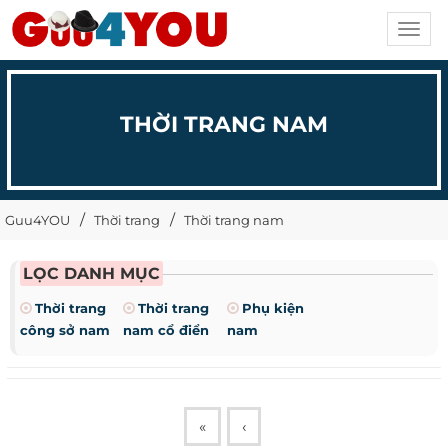
Toggl
navig
THỜI TRANG NAM
Guu4YOU
Thời trang
Thời trang nam
LỌC DANH MỤC
Thời trang
Thời trang
Phụ kiện
công sở nam
nam cổ điển
nam
«
‹