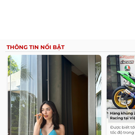
THÔNG TIN NỔI BẬT
Hàng khủng Z
Racing tại V
Được biết t
tốc độ tron