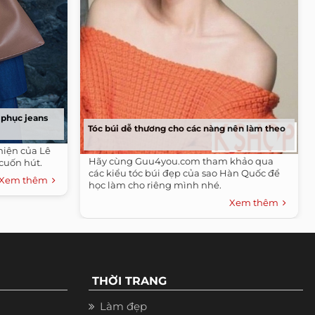
 phục jeans
Tóc búi dễ thương cho các nàng nên làm theo
hiện của Lê
Hãy cùng Guu4you.com tham khảo qua
cuốn hút.
các kiểu tóc búi đẹp của sao Hàn Quốc để
Xem thêm
học làm cho riêng mình nhé.
Xem thêm
THỜI TRANG
Làm đẹp