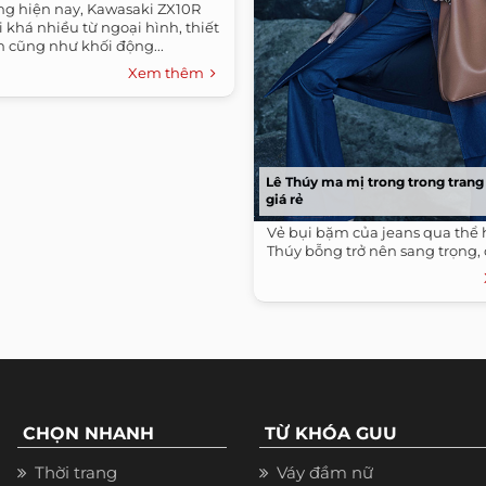
ờng hiện nay, Kawasaki ZX10R
i khá nhiều từ ngoại hình, thiết
n cũng như khối động...
Xem thêm
Lê Thúy ma mị trong trong trang
giá rẻ
Vẻ bụi bặm của jeans qua thể 
Thúy bỗng trở nên sang trọng, 
CHỌN NHANH
TỪ KHÓA GUU
Thời trang
Váy đầm nữ